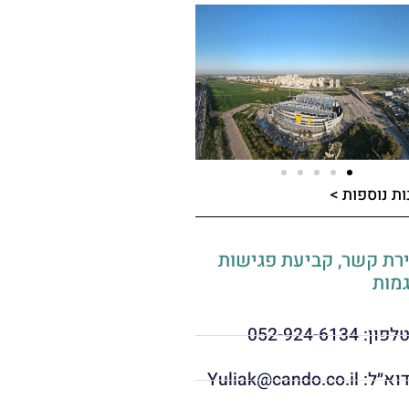
ות נוספות >
רת קשר, קביעת פגישות
ות ​​
לפון: 052-924-6134
וא״ל: Yuliak@cando.co.il