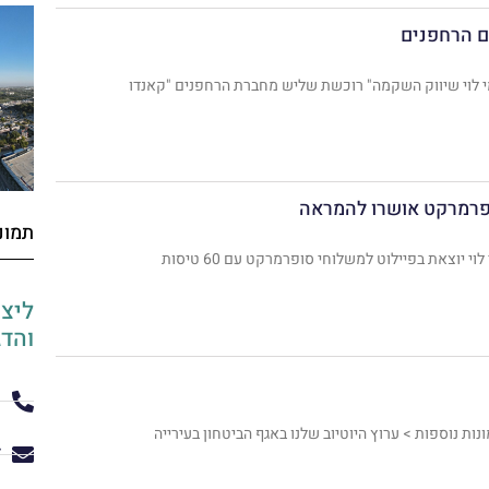
ום הרחפנים
י לוי שיווק השקמה" רוכשת שליש מחברת הרחפנים "קאנדו
ופרמרקט אושרו להמראה
תמונ
יוצאת בפיילוט למשלוחי סופרמרקט עם 60 טיסות
ליצי
והדגמ
ט
ות נוספות > ערוץ היוטיוב שלנו באגף הביטחון בעירייה
ד