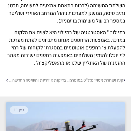
השלמת המשימה (לרבות התאמת אמצעים למשימה, תכנון
נתיב טיסה, ממשק למערכות ניהול המרחב האווירי ושליטה
במספר רב של משימות בו זמנית).
רמי לוי: " האסטרטגיה של רמי לוי היא לשים את הלקוח
במרכז. באמצעות הרחפנים אנחנו מתכוונים לפתח מערכת
להפעלת צי רחפנים אוטונומים במסגרתו לקוחות של רמי
לוי יוכלו להזמין משלוחים באמצעות רחפנים ישירות מאתר
ההזמנות של האונליין שלנו או מהאפליקציה".
קנה ושחרר: ניסויי מזל"ט בסופרמרקט אושרו להמראה
בדיקות אוויריות | השיטה החדשה להעברת בדיקות בבתי החולים בצפון
כאן-11